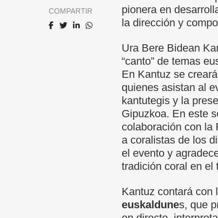
pionera en desarroll
COMPARTIR
la dirección y comp
Ura Bere Bidean Kant
“canto” de temas eus
En Kantuz se creará
quienes asistan al e
kantutegis y la prese
Gipuzkoa. En este se
colaboración con la
a coralistas de los 
el evento y agradece
tradición coral en el t
Kantuz contará con l
euskaldune
s, que 
en directo, interpre